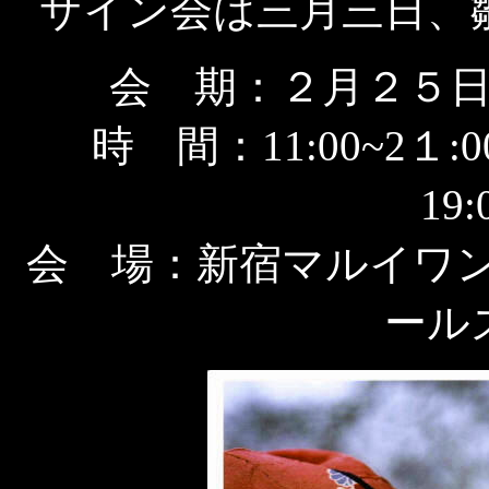
サイン会は三月三日、
会 期：２月２５
時 間：11:00~2１:
19
会 場：新宿マルイワ
ール